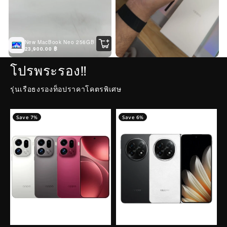
New MacBook Neo 256GB
23,900.00 ฿
โปรพระรอง‼️
รุ่นเรือธงรองท็อปราคาโคตรพิเศษ
Save 7%
Save 6%