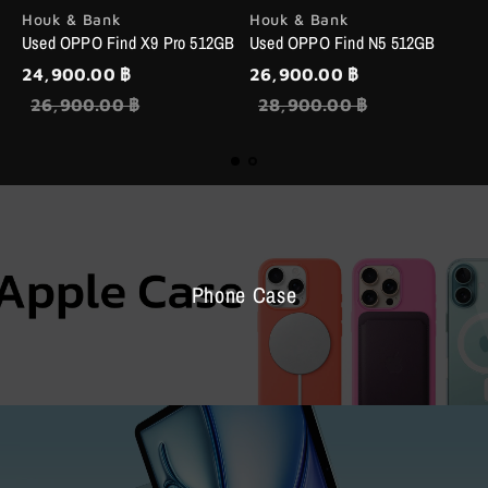
Houk & Bank
Houk & Bank
H
Used OPPO Find X9 Pro 512GB
Used OPPO Find N5 512GB
U
24,900.00 ฿
26,900.00 ฿
2
26,900.00 ฿
28,900.00 ฿
Phone Case